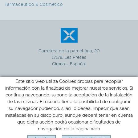
Farmacéutico & Cosmetico
Carretera de la parcel·lària, 20
17178, Les Preses
Girona – España
Este sitio web utiliza Cookies propias para recopilar
información con la finalidad de mejorar nuestros servicios. Si
972 265 100
+34
continua navegando, supone la aceptación de la instalación
de las mismas. El usuario tiene la posibilidad de configurar
xucla@xucla.es
su navegador pudiendo, si así lo desea, impedir que sean
instaladas en su disco duro, aunque deberá tener en cuenta
que dicha acción podrá ocasionar dificultades de
Política de cookies
Aviso legal
Condiciones de uso
navegación de la página web
Distribuido por:
MICROLÒGIC SLU