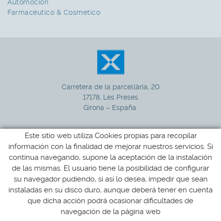
Automoción
Farmacéutico & Cosmetico
Carretera de la parcel·lària, 20
17178, Les Preses
Girona – España
Este sitio web utiliza Cookies propias para recopilar
información con la finalidad de mejorar nuestros servicios. Si
972 265 100
+34
continua navegando, supone la aceptación de la instalación
de las mismas. El usuario tiene la posibilidad de configurar
xucla@xucla.es
su navegador pudiendo, si así lo desea, impedir que sean
instaladas en su disco duro, aunque deberá tener en cuenta
que dicha acción podrá ocasionar dificultades de
Política de cookies
Aviso legal
Condiciones de uso
navegación de la página web