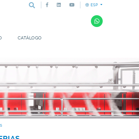
ESP
O
CATÁLOGO
AS
ERIAS