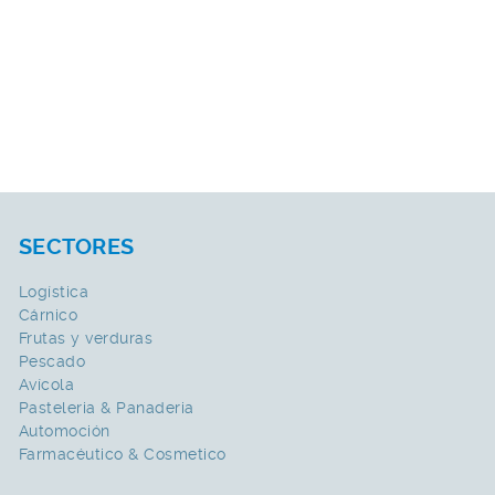
SECTORES
Logística
Cárnico
Frutas y verduras
Pescado
Avícola
Pasteleria & Panaderia
Automoción
Farmacéutico & Cosmetico