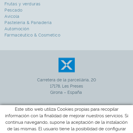
Frutas y verduras
Pescado
Avícola
Pasteleria & Panaderia
Automoción
Farmacéutico & Cosmetico
Carretera de la parcel·lària, 20
17178, Les Preses
Girona – España
Este sitio web utiliza Cookies propias para recopilar
información con la finalidad de mejorar nuestros servicios. Si
972 265 100
+34
continua navegando, supone la aceptación de la instalación
de las mismas. El usuario tiene la posibilidad de configurar
xucla@xucla.es