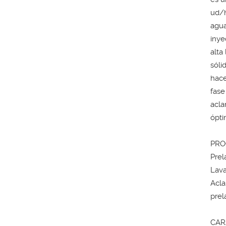
ud/h
agua
inye
alta
sóli
hace
fase
acla
ópti
PRO
Prel
Lava
Acla
prel
CAR