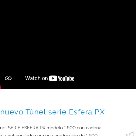
 nuevo Túnel serie Esfera PX
únel SERIE ESFERA PX modelo 1.600 con cadena,
n túnel pensado para una producción de 1.600