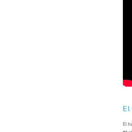
El
El t
es u